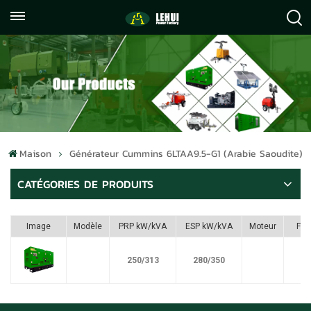
+86
info@lehuipowerfactory.com
059122071372
Maison
Générateur Cummins 6LTAA9.5-G1 (Arabie Saoudite)
CATÉGORIES DE PRODUITS
Image
Modèle
PRP kW/kVA
ESP kW/kVA
Moteur
Ful
250/313
280/350