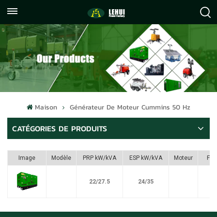
+86
info@lehuipowerfactory.com
059122071372
Maison
Générateur De Moteur Cummins 50 Hz
CATÉGORIES DE PRODUITS
Image
Modèle
PRP kW/kVA
ESP kW/kVA
Moteur
Ful
22/27.5
24/35