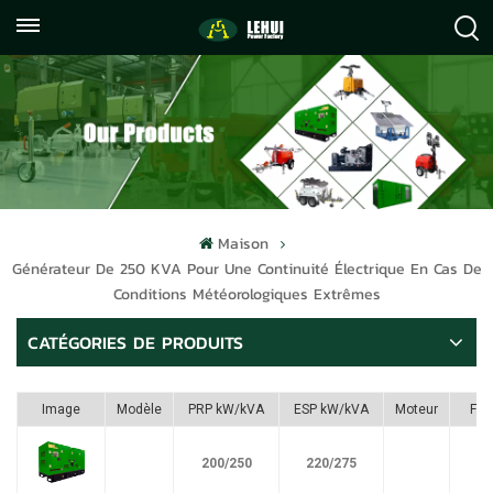
+86
info@lehuipowerfactory.com
059122071372
Maison
Générateur De 250 KVA Pour Une Continuité Électrique En Cas De
Conditions Météorologiques Extrêmes
CATÉGORIES DE PRODUITS
Image
Modèle
PRP kW/kVA
ESP kW/kVA
Moteur
Ful
200/250
220/275