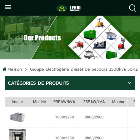
+86
info@lehuipowerfactory.com
059122071372
Maison
Groupe Électrogène Diesel De Secours 2500kva 50HZ
CATÉGORIES DE PRODUITS
Image
Modèle
PRP kW/kVA
ESP kW/kVA
Moteur
Ful
1800/2250
2000/2500
1800/2250
2000/2500