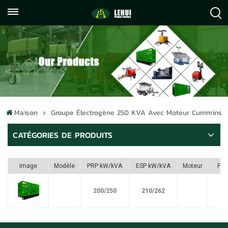
+86
info@lehuipowerfactory.com
059122071372
Maison
Groupe Électrogène 250 KVA Avec Moteur Cummins
CATÉGORIES DE PRODUITS
Image
Modèle
PRP kW/kVA
ESP kW/kVA
Moteur
Ful
200/250
210/262