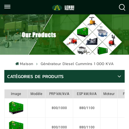
+86
info@lehuipowerfactory.com
059122071372
Maison
Générateur Diesel Cummins 1 000 KVA
CATÉGORIES DE PRODUITS
Image
Modèle
PRP kW/kVA
ESP kW/kVA
Moteur
Ful
800/1000
880/1100
800/1000
880/1100