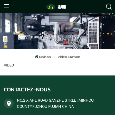
+86
info@lehuipowerfactory.com
059122071372
Maison
Vidéo Maison
VIDEO
CONTACTEZ-NOUS
NO.2 XIAHE ROAD GANZHE STREET,MINHOU
COUNTY,FUZHOU FUJIAN CHINA