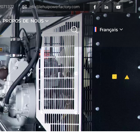
2071372
info@lehuipowerfactory.com
À PROPOS DE NOUS
Français
English
français
Deutsch
italiano
русский
español